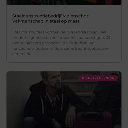
Staalconstructiebedrijf Molenschot:
Vakmanschap in staal op maat
Staalconstructies vormen de ruggengraat van veel
moderne gebouwen en industriële toepassingen. Of
het nu gaat om grootschalige bedrijfshallen,
functionele loodsen of duurzame bedrijfsgebouwen,
een solide
DIENSTVERLENING