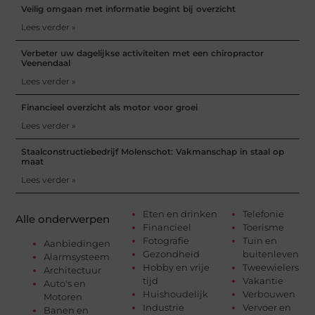
Veilig omgaan met informatie begint bij overzicht
Lees verder »
Verbeter uw dagelijkse activiteiten met een chiropractor
Veenendaal
Lees verder »
Financieel overzicht als motor voor groei
Lees verder »
Staalconstructiebedrijf Molenschot: Vakmanschap in staal op
maat
Lees verder »
Eten en drinken
Telefonie
Alle onderwerpen
Financieel
Toerisme
Fotografie
Tuin en
Aanbiedingen
Gezondheid
buitenleven
Alarmsysteem
Hobby en vrije
Tweewielers
Architectuur
tijd
Vakantie
Auto's en
Huishoudelijk
Verbouwen
Motoren
Industrie
Vervoer en
Banen en