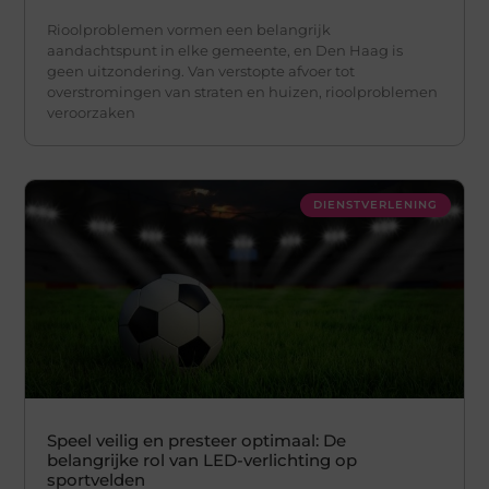
Rioolproblemen vormen een belangrijk
aandachtspunt in elke gemeente, en Den Haag is
geen uitzondering. Van verstopte afvoer tot
overstromingen van straten en huizen, rioolproblemen
veroorzaken
DIENSTVERLENING
Speel veilig en presteer optimaal: De
belangrijke rol van LED-verlichting op
sportvelden