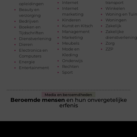
Internet
transport
opleidingen
Internet
Winkelen
Beauty en
marketing
Woning en Tui
verzorging
Kinderen
Woningen
Bedrijven
Kunst en Kitsch
Zakelijk
Boeken en
Management
Zakelijke
Tijdschriften
Marketing
dienstverlenin
Dienstverlening
Meubels
Zorg
Dieren
Mode en
ZZP
Electronica en
Kleding
Computers
Onderwijs
Energie
Rechten
Entertainment
Sport
Media en beroemdheden
Beroemde mensen
en hun onvergetelijke
erfenis