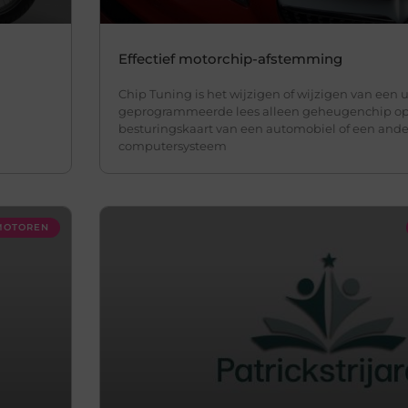
Effectief motorchip-afstemming
Chip Tuning is het wijzigen of wijzigen van een 
geprogrammeerde lees alleen geheugenchip op 
besturingskaart van een automobiel of een ande
computersysteem
 MOTOREN