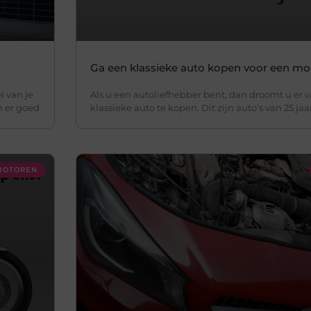
Ga een klassieke auto kopen voor een moo
l van je
Als u een autoliefhebber bent, dan droomt u er 
n er goed
klassieke auto te kopen. Dit zijn auto’s van 25 jaa
 MOTOREN