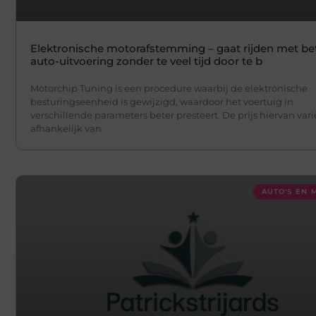
Elektronische motorafstemming – gaat rijden met be
auto-uitvoering zonder te veel tijd door te b
Motorchip Tuning is een procedure waarbij de elektronische
besturingseenheid is gewijzigd, waardoor het voertuig in
verschillende parameters beter presteert. De prijs hiervan vari
afhankelijk van
AUTO'S EN