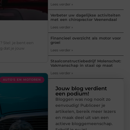
Lees verder »
Verbeter uw dagelijkse activiteiten
met een chiropractor Veenendaal
Lees verder »
Financieel overzicht als motor voor
groei
 Stel: je bent een
g dat je jouw
Lees verder »
Staalconstructiebedrijf Molenschot:
Vakmanschap in staal op maat
Lees verder »
AUTO'S EN MOTOREN
Jouw blog verdient
een podium!
Bloggen was nog nooit zo
eenvoudig! Publiceer je
artikelen, bereik meer lezers
en maak deel uit van een
actieve bloggemeenschap.
Schrijf je nu in!