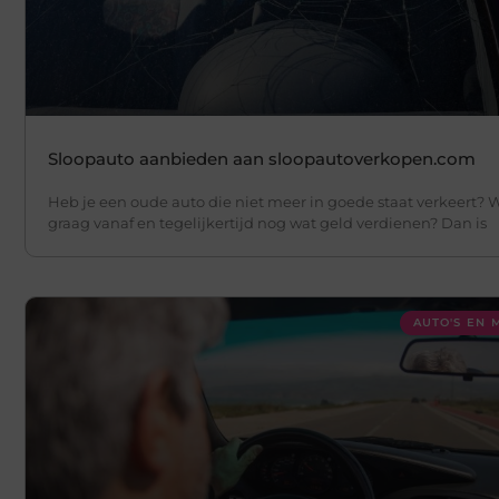
Sloopauto aanbieden aan sloopautoverkopen.com
Heb je een oude auto die niet meer in goede staat verkeert? Wi
graag vanaf en tegelijkertijd nog wat geld verdienen? Dan is
AUTO'S EN