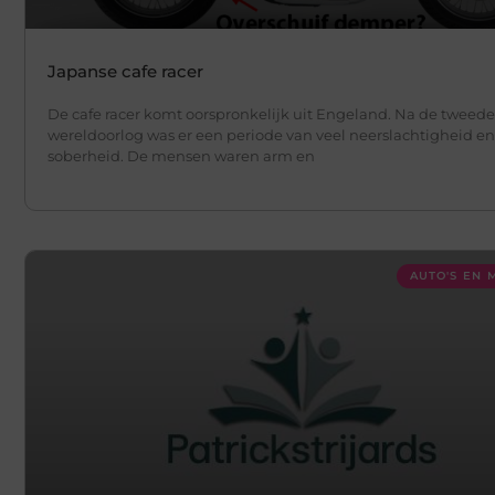
Japanse cafe racer
De cafe racer komt oorspronkelijk uit Engeland. Na de tweede
wereldoorlog was er een periode van veel neerslachtigheid en
soberheid. De mensen waren arm en
AUTO'S EN