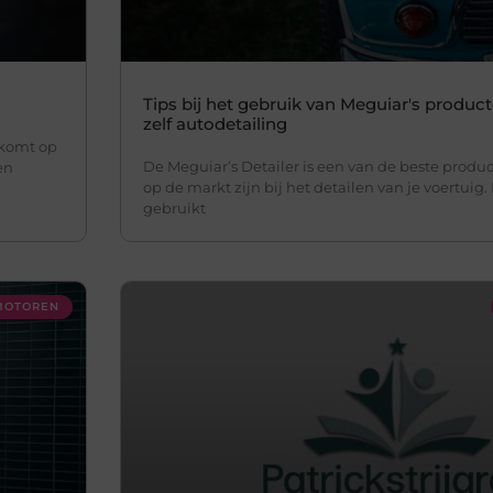
Tips bij het gebruik van Meguiar's produc
zelf autodetailing
nkomt op
De Meguiar’s Detailer is een van de beste prod
en
op de markt zijn bij het detailen van je voertuig
gebruikt
 MOTOREN