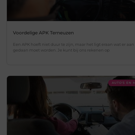
Voordelige APK Terneuzen
Een APK hoeft niet duur te zijn, maar het ligt eraan wat er aan
gedaan moet worden. Je kunt bij ons rekenen op
AUTO'S EN