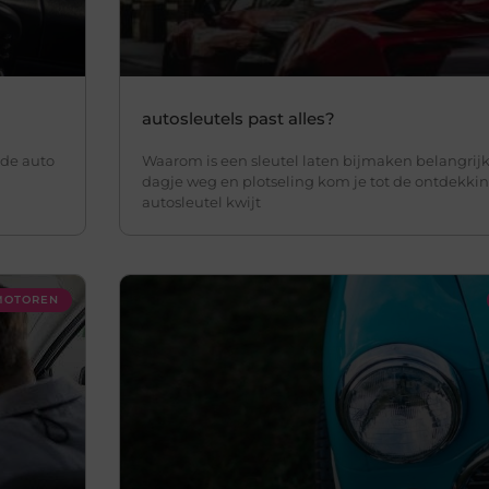
autosleutels past alles?
 de auto
Waarom is een sleutel laten bijmaken belangrijk?
dagje weg en plotseling kom je tot de ontdekkin
autosleutel kwijt
 MOTOREN