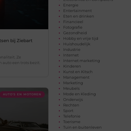
Energie
Entertainment
Eten en drinken
Financieel
Fotografie
Gezondheid
Hobby en vrije tijd
sen bij Ziebart
Huishoudelijk
Industrie
Internet
aliteit. Ze
Internet marketing
n auto een trots bezit.
Kinderen
Kunst en Kitsch
Management
Marketing
Meubels
Mode en Kleding
AUTO'S EN MOTOREN
Onderwijs
Rechten
Sport
Telefonie
Toerisme
Tuin en buitenleven