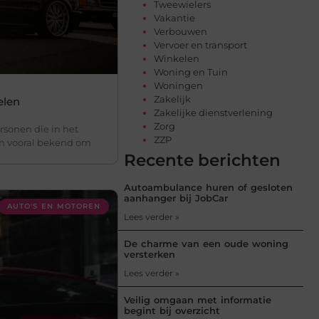
Tweewielers
Vakantie
Verbouwen
Vervoer en transport
Winkelen
Woning en Tuin
Woningen
Zakelijk
elen
Zakelijke dienstverlening
Zorg
rsonen die in het
ZZP
an vooral bekend om
Recente berichten
Autoambulance huren of gesloten
aanhanger bij JobCar
AUTO'S EN MOTOREN
Lees verder »
De charme van een oude woning
versterken
Lees verder »
Veilig omgaan met informatie
begint bij overzicht