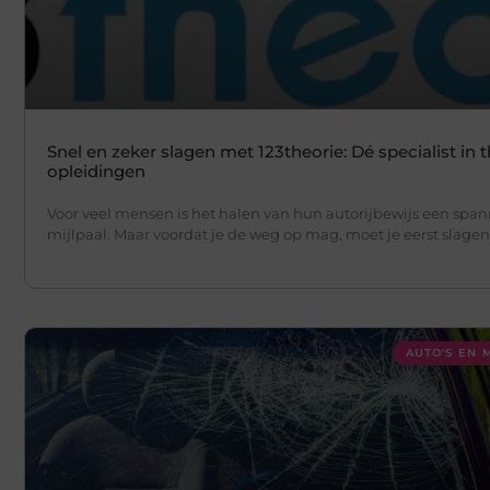
Snel en zeker slagen met 123theorie: Dé specialist in 
opleidingen
Voor veel mensen is het halen van hun autorijbewijs een spa
mijlpaal. Maar voordat je de weg op mag, moet je eerst slagen
AUTO'S EN