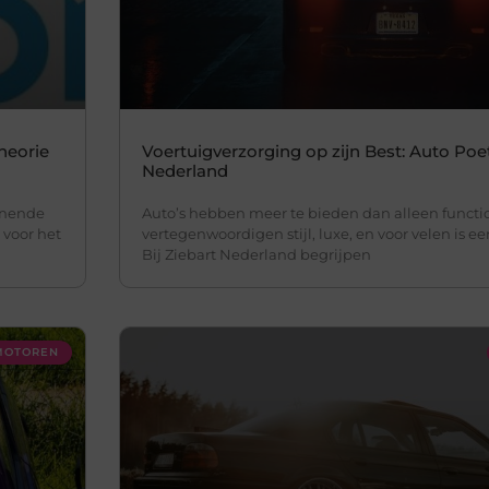
theorie
Voertuigverzorging op zijn Best: Auto Poet
Nederland
nnende
Auto’s hebben meer te bieden dan alleen function
 voor het
vertegenwoordigen stijl, luxe, en voor velen is ee
Bij Ziebart Nederland begrijpen
 MOTOREN