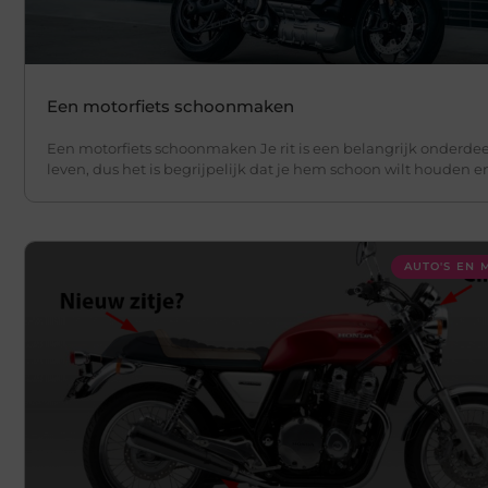
Een motorfiets schoonmaken
Een motorfiets schoonmaken Je rit is een belangrijk onderdee
leven, dus het is begrijpelijk dat je hem schoon wilt houden e
AUTO'S EN