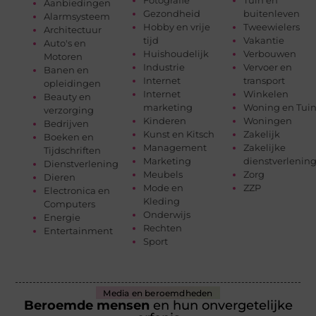
Fotografie
Tuin en
Aanbiedingen
Gezondheid
buitenleven
Alarmsysteem
Hobby en vrije
Tweewielers
Architectuur
tijd
Vakantie
Auto's en
Huishoudelijk
Verbouwen
Motoren
Industrie
Vervoer en
Banen en
Internet
transport
opleidingen
Internet
Winkelen
Beauty en
marketing
Woning en Tui
verzorging
Kinderen
Woningen
Bedrijven
Kunst en Kitsch
Zakelijk
Boeken en
Management
Zakelijke
Tijdschriften
Marketing
dienstverlenin
Dienstverlening
Meubels
Zorg
Dieren
Mode en
ZZP
Electronica en
Kleding
Computers
Onderwijs
Energie
Rechten
Entertainment
Sport
Media en beroemdheden
Beroemde mensen
en hun onvergetelijke