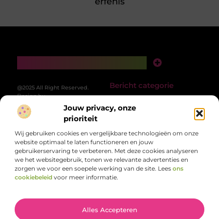
erfenis
Main Links
Backlinks Kopen: Slimme Strategie of Risicovolle Zet?
Geld Verdienen met je Website: Van Idee naar Inkomstenbron
Bericht categorie
@2025 All Right Reserved.
Design by
www.patrickstrijards.nl.
Jouw privacy, onze
prioriteit
Wij gebruiken cookies en vergelijkbare technologieën om onze
website optimaal te laten functioneren en jouw
gebruikerservaring te verbeteren. Met deze cookies analyseren
we het websitegebruik, tonen we relevante advertenties en
zorgen we voor een soepele werking van de site. Lees
ons
Een rijke mix aan inzichten en ideeën, speciaal
cookiebeleid
voor meer informatie.
voor jou
Van persoonlijke verhalen tot bruikbare tips – ontdek de diversiteit van
het dagelijks leven op PatrickStrijards.nl.
Alles Accepteren