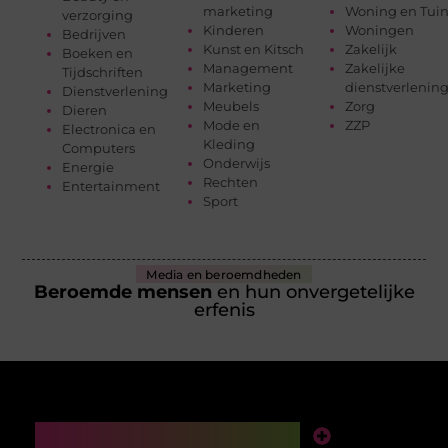
marketing
Woning en Tui
verzorging
Kinderen
Woningen
Bedrijven
Kunst en Kitsch
Zakelijk
Boeken en
Management
Zakelijke
Tijdschriften
Marketing
dienstverlenin
Dienstverlening
Meubels
Zorg
Dieren
Mode en
ZZP
Electronica en
Kleding
Computers
Onderwijs
Energie
Rechten
Entertainment
Sport
Media en beroemdheden
Beroemde mensen
en hun onvergetelijke
erfenis
Main Links