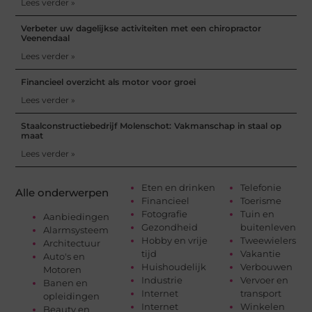
Lees verder »
Verbeter uw dagelijkse activiteiten met een chiropractor
Veenendaal
Lees verder »
Financieel overzicht als motor voor groei
Lees verder »
Staalconstructiebedrijf Molenschot: Vakmanschap in staal op
maat
Lees verder »
Eten en drinken
Telefonie
Alle onderwerpen
Financieel
Toerisme
Fotografie
Tuin en
Aanbiedingen
Gezondheid
buitenleven
Alarmsysteem
Hobby en vrije
Tweewielers
Architectuur
tijd
Vakantie
Auto's en
Huishoudelijk
Verbouwen
Motoren
Industrie
Vervoer en
Banen en
Internet
transport
opleidingen
Internet
Winkelen
Beauty en