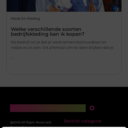
Mode En Kleding
Welke verschillende soorten
bedrijfskleding kan ik kopen?
Als bedrijf wil je dat je werknemers betrouwbaar en
netjes eruit zien. Dit allemaal om te laten blijken dat je
...
Main Links
Backlinks Kopen: Slimme Strategie of Risicovolle Zet?
Geld Verdienen met je Website: Van Idee naar Inkomstenbron
Bericht categorie
@2025 All Right Reserved.
Design by