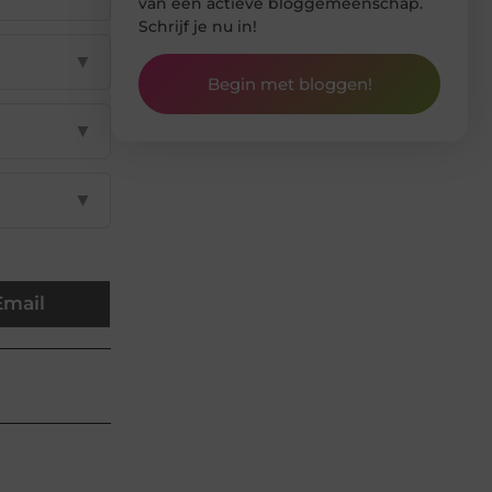
van een actieve bloggemeenschap.
Schrijf je nu in!
▼
Begin met bloggen!
▼
▼
Email