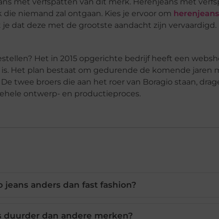
ans met verfspatten van dit merk. Herenjeans met verf
k die niemand zal ontgaan. Kies je ervoor om
herenjean
 je dat deze met de grootste aandacht zijn vervaardigd
 bestellen? Het in 2015 opgerichte bedrijf heeft een webs
 is. Het plan bestaat om gedurende de komende jaren m
De twee broers die aan het roer van Boragio staan, drag
gehele ontwerp- en productieproces.
 jeans anders dan fast fashion?
ns duurder dan andere merken?