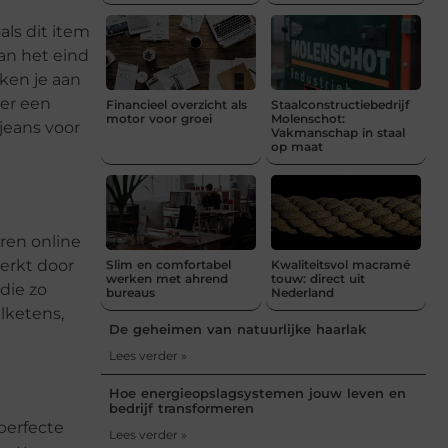
ls dit item
aan het eind
ken je aan
ver een
Financieel overzicht als
Staalconstructiebedrijf
motor voor groei
Molenschot:
sjeans voor
Vakmanschap in staal
op maat
eren online
erkt door
Slim en comfortabel
Kwaliteitsvol macramé
werken met ahrend
touw: direct uit
 die zo
bureaus
Nederland
lketens,
De geheimen van natuurlijke haarlak
Lees verder »
Hoe energieopslagsystemen jouw leven en
bedrijf transformeren
perfecte
Lees verder »