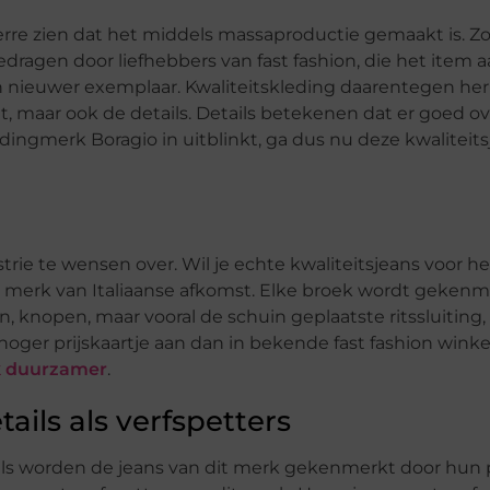
rre zien dat het middels massaproductie gemaakt is. Zoa
dragen door liefhebbers van fast fashion, die het item 
 nieuwer exemplaar. Kwaliteitskleding daarentegen her
et, maar ook de details. Details betekenen dat er goed o
edingmerk Boragio in uitblinkt, ga dus nu deze kwaliteit
rie te wensen over. Wil je echte kwaliteitsjeans voor h
 merk van Italiaanse afkomst. Elke broek wordt gekenm
n, knopen, maar vooral de schuin geplaatste ritssluiting,
oger prijskaartje aan dan in bekende fast fashion winke
k duurzamer
.
ails als verfspetters
ls worden de jeans van dit merk gekenmerkt door hun 