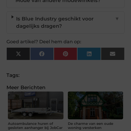
Mode van andere modewinkels?
Is Blue Industry geschikt voor
▼
dagelijks dragen?
Goed artikel? Deel hem dan op:
X
Facebook
Pinterest
LinkedIn
Email
(Twitter)
Tags:
Meer Berichten
Autoambulance huren of
De charme van een oude
gesloten aanhanger bij JobCar
woning versterken