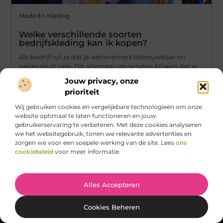
Mode En Kleding
Welke verschillende soorten
bedrijfskleding kan ik kopen?
Als bedrijf wil je dat je werknemers betrouwbaar en
netjes eruit zien. Dit allemaal om te laten blijken dat je
Jouw privacy, onze
...
prioriteit
Wij gebruiken cookies en vergelijkbare technologieën om onze
website optimaal te laten functioneren en jouw
gebruikerservaring te verbeteren. Met deze cookies analyseren
we het websitegebruik, tonen we relevante advertenties en
zorgen we voor een soepele werking van de site. Lees
ons
cookiebeleid
voor meer informatie.
Main Links
Alles Accepteren
Backlinks Kopen: Slimme Strategie of Risicovolle Zet?
Geld Verdienen met je Website: Van Idee naar Inkomstenbron
Bericht categorie
@2025 All Right Reserved.
Design by
Cookies Beheren
www.patrickstrijards.nl.