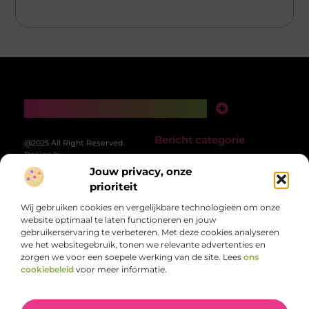
Main Links
Backlinks Kopen: Slimme Strategie of Risicovolle Zet?
Geld Verdienen met je Website: Van Idee naar Inkomstenbron
Bericht categorie
@2025 All Right Reserved.
Design by
www.patrickstrijards.nl.
Jouw privacy, onze
prioriteit
Wij gebruiken cookies en vergelijkbare technologieën om onze
website optimaal te laten functioneren en jouw
gebruikerservaring te verbeteren. Met deze cookies analyseren
we het websitegebruik, tonen we relevante advertenties en
zorgen we voor een soepele werking van de site. Lees
ons
Een rijke mix aan inzichten en ideeën, speciaal
cookiebeleid
voor meer informatie.
voor jou
Van persoonlijke verhalen tot bruikbare tips – ontdek de diversiteit van
het dagelijks leven op PatrickStrijards.nl.