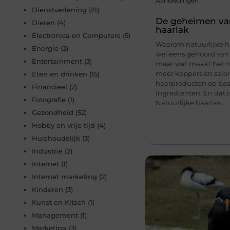
Aanbiedingen
Dienstverlening
(21)
De geheimen van
Dieren
(4)
haarlak
Electronica en Computers
(5)
Waarom natuurlijke ha
Energie
(2)
wel eens gehoord van 
Entertainment
(3)
maar wat maakt het n
meer kappers en salon
Eten en drinken
(15)
haarproducten op basi
Financieel
(2)
ingrediënten. En dat i
Fotografie
(1)
Natuurlijke haarlak ...
Gezondheid
(52)
Hobby en vrije tijd
(4)
Huishoudelijk
(3)
Industrie
(2)
Internet
(1)
Internet marketing
(2)
Kinderen
(3)
Kunst en Kitsch
(1)
Management
(1)
Marketing
(3)