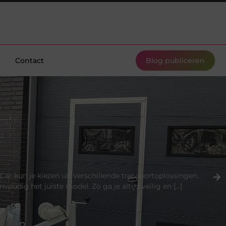
Contact
Blog publiceren
Car kun je kiezen uit verschillende transportoplossingen,
oudig het juiste model. Zo ga je altijd veilig en […]