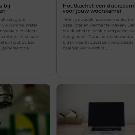
 bij
Houtkachel: een duurzaam 
en
voor jouw woonkamer
dak kan grote
Ben je op zoek naar een manier om 
r uw woning. Water
gezelliger én warmer te maken? Dan
orzaakt niet alleen
houtkachel misschien wel precies wa
en muren, maar kan
nodig hebt! Duurzaamheid voorop 
el en houtrot. Een
tijden waarin duurzaamheid steeds
Oss herkent de
belangrijker wordt, is ...