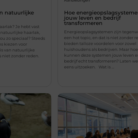
Aanbiedingen
 natuurlijke
Hoe energieopslagsystem
jouw leven en bedrijf
transformeren
arlak? Je hebt vast
Energieopslagsystemen zijn tegenw
natuurlijke haarlak,
een hot topic, en dat is niet zonder r
ou zo speciaal? Steeds
bieden talloze voordelen voor zowel
s kiezen voor
huishoudens als bedrijven. Maar ho
s van natuurlijke
kunnen deze systemen jouw leven 
s niet zonder reden.
bedrijf echt transformeren? Laten we
eens uitzoeken. Wat is ...