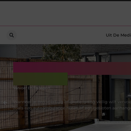
Uit De Medi
Autoambulance huren
bij JobCar
Vervoer En Transport
Wanneer je een voertuig of grote lading veilig wilt vervo
zoals een autoambulance huren of een gesloten aanhanger me