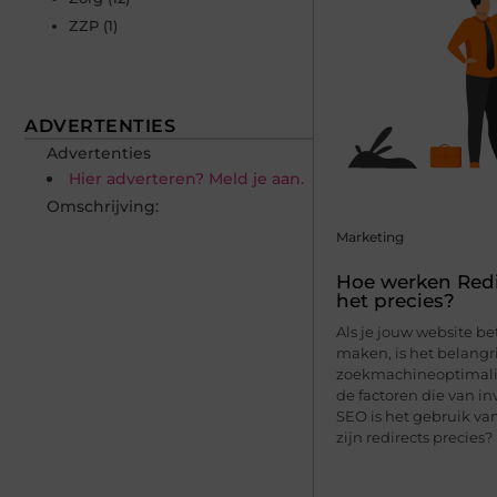
ZZP
(1)
ADVERTENTIES
Advertenties
Hier adverteren? Meld je aan.
Omschrijving:
Marketing
Hoe werken Redi
het precies?
Als je jouw website be
maken, is het belangri
zoekmachineoptimalis
de factoren die van in
SEO is het gebruik van
zijn redirects precies? E