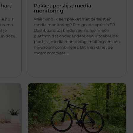
hart
Pakket perslijst media
monitoring
je huis
Waar vind ik een pakket met perslijst en
 is een
media monitoring? Een goede optie is PR
t je
Dashboard. Zij bieden een alles-in-één
In deze
platform dat onder andere een uitgebreide
perslijst, media monitoring, mailings en een
newsroom combineert. Dit maakt het de
meest complete ...