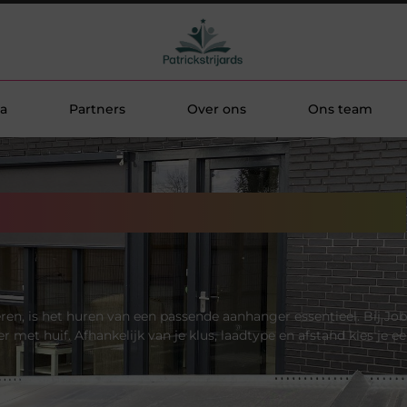
a
Partners
Over ons
Ons team
 of gesloten aanhanger
eren, is het huren van een passende aanhanger essentieel. Bij Job
t huif. Afhankelijk van je klus, laadtype en afstand kies je eenv