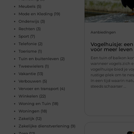
Meubels
(5)
Mode en Kleding
(19)
Onderwijs
(3)
Rechten
(3)
Aanbiedingen
Sport
(7)
Vogelhuisje: ee
Telefonie
(2)
voor meer leven 
Toerisme
(1)
Een tuin of balkon kom
Tuin en buitenleven
(2)
wanneer vogels zich e
Tweewielers
(1)
vogelhuisje bied je vo
Vakantie
(13)
rustige plek om te nes
In een tijd waarin nat
Verbouwen
(5)
steeds schaarser ...
Vervoer en transport
(4)
Winkelen
(22)
Woning en Tuin
(18)
Woningen
(18)
Zakelijk
(12)
Zakelijke dienstverlening
(9)
Zorg
(12)