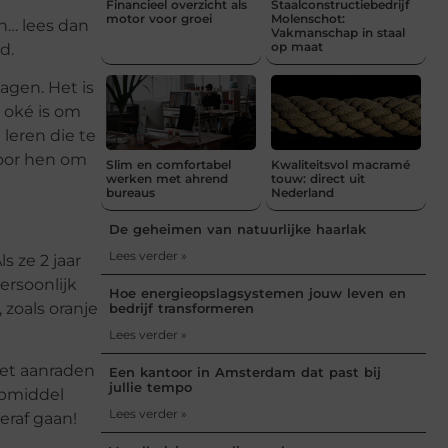
Financieel overzicht als
Staalconstructiebedrijf
motor voor groei
Molenschot:
en… lees dan
Vakmanschap in staal
op maat
d.
agen. Het is
t oké is om
leren die te
voor hen om
Slim en comfortabel
Kwaliteitsvol macramé
werken met ahrend
touw: direct uit
bureaus
Nederland
De geheimen van natuurlijke haarlak
Lees verder »
s ze 2 jaar
ersoonlijk
Hoe energieopslagsystemen jouw leven en
 zoals oranje
bedrijf transformeren
Lees verder »
iet aanraden
Een kantoor in Amsterdam dat past bij
jullie tempo
ulpmiddel
Lees verder »
eraf gaan!