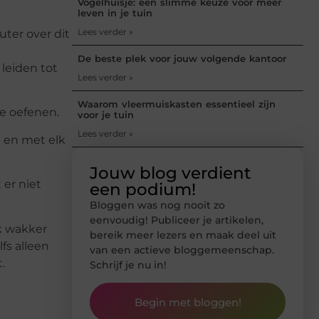
Vogelhuisje: een slimme keuze voor meer
leven in je tuin
Lees verder »
ter over dit
De beste plek voor jouw volgende kantoor
 leiden tot
Lees verder »
Waarom vleermuiskasten essentieel zijn
te oefenen.
voor je tuin
Lees verder »
n en met elk
Jouw blog verdient
 er niet
een podium!
Bloggen was nog nooit zo
eenvoudig! Publiceer je artikelen,
jk wakker
bereik meer lezers en maak deel uit
lfs alleen
van een actieve bloggemeenschap.
.
Schrijf je nu in!
Begin met bloggen!