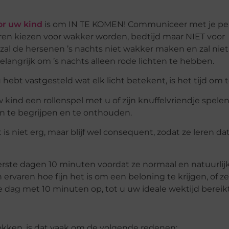
oor uw kind
is om IN TE KOMEN! Communiceer met je peu
ren kiezen voor wakker worden, bedtijd maar NIET voor
t zal de hersenen ’s nachts niet wakker maken en zal niet
elangrijk om ’s nachts alleen rode lichten te hebben.
ebt vastgesteld wat elk licht betekent, is het tijd om 
w kind een rollenspel met u of zijn knuffelvriendje spele
n te begrijpen en te onthouden.
s niet erg, maar blijf wel consequent, zodat ze leren dat
eerste dagen 10 minuten voordat ze normaal en natuurli
n ervaren hoe fijn het is om een beloning te krijgen, of ze
 de dag met 10 minuten op, tot u uw ideale wektijd bereikt
kken, is dat vaak om de volgende redenen: