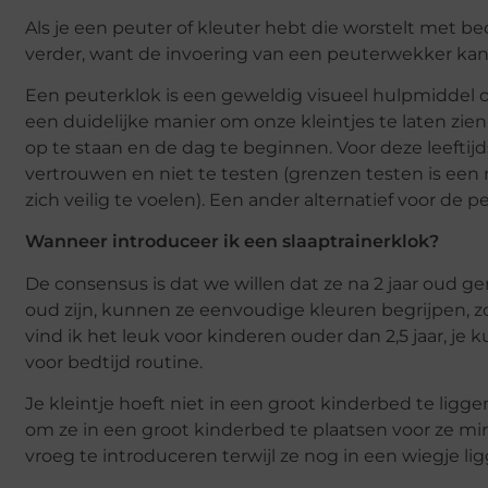
Als je een peuter of kleuter hebt die worstelt met be
verder, want de invoering van een peuterwekker kan e
Een peuterklok is een geweldig visueel hulpmiddel 
een duidelijke manier om onze kleintjes te laten zien
op te staan en de dag te beginnen. Voor deze leeftij
vertrouwen en niet te testen (grenzen testen is een
zich veilig te voelen). Een ander alternatief voor de 
Wanneer introduceer ik een slaaptrainerklok?
De consensus is dat we willen dat ze na 2 jaar oud ge
oud zijn, kunnen ze eenvoudige kleuren begrijpen, zoal
vind ik het leuk voor kinderen ouder dan 2,5 jaar, j
voor bedtijd routine.
Je kleintje hoeft niet in een groot kinderbed te ligg
om ze in een groot kinderbed te plaatsen voor ze mins
vroeg te introduceren terwijl ze nog in een wiegje l