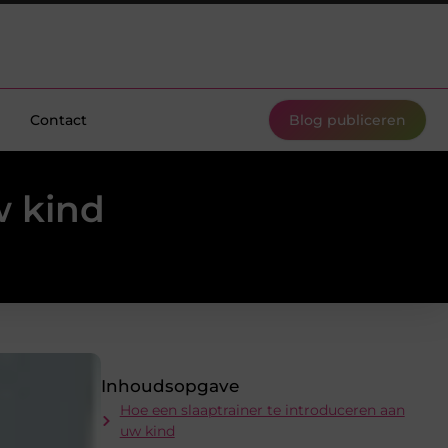
Contact
Blog publiceren
w kind
Inhoudsopgave
Hoe een slaaptrainer te introduceren aan
uw kind