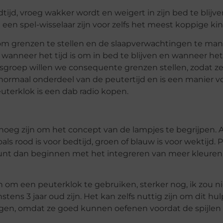
dtijd, vroeg wakker wordt en weigert in zijn bed te blijv
en spel-wisselaar zijn voor zelfs het meest koppige kin
om grenzen te stellen en de slaapverwachtingen te man
 wanneer het tijd is om in bed te blijven en wanneer he
dsgroep willen we consequente grenzen stellen, zodat ze 
 normaal onderdeel van de peutertijd en is een manier 
peuterklok is een dab radio kopen.
noeg zijn om het concept van de lampjes te begrijpen. Al
s rood is voor bedtijd, groen of blauw is voor wektijd. P
e kunt dan beginnen met het integreren van meer kleuren,
en om een peuterklok te gebruiken, sterker nog, ik zou n
tens 3 jaar oud zijn. Het kan zelfs nuttig zijn om dit h
iggen, omdat ze goed kunnen oefenen voordat de spijlen 