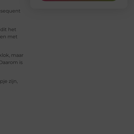
onsequent
dit het
d en met
klok, maar
 Daarom is
je zijn,