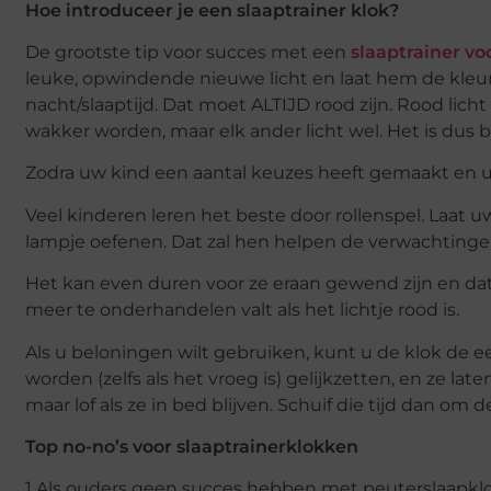
Hoe introduceer je een slaaptrainer klok?
De grootste tip voor succes met een
slaaptrainer v
leuke, opwindende nieuwe licht en laat hem de kleu
nacht/slaaptijd. Dat moet ALTIJD rood zijn. Rood lich
wakker worden, maar elk ander licht wel. Het is dus b
Zodra uw kind een aantal keuzes heeft gemaakt en u h
Veel kinderen leren het beste door rollenspel. Laat u
lampje oefenen. Dat zal hen helpen de verwachtinge
Het kan even duren voor ze eraan gewend zijn en dat i
meer te onderhandelen valt als het lichtje rood is.
Als u beloningen wilt gebruiken, kunt u de klok de 
worden (zelfs als het vroeg is) gelijkzetten, en ze late
maar lof als ze in bed blijven. Schuif die tijd dan om
Top no-no’s voor slaaptrainerklokken
1.Als ouders geen succes hebben met peuterslaapklo