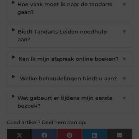
Hoe vaak moet ik naar de tandarts
▼
gaan?
Biedt Tandarts Leiden noodhulp
▼
aan?
Kan ik mijn afspraak online boeken?
▼
Welke behandelingen biedt u aan?
▼
Wat gebeurt er tijdens mijn eerste
▼
bezoek?
Goed artikel? Deel hem dan op:
X
Facebook
Pinterest
LinkedIn
Email