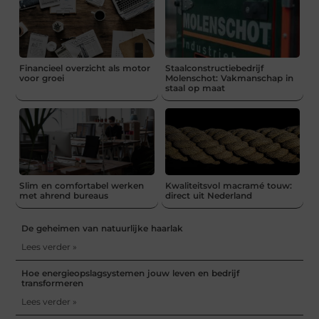
Financieel overzicht als motor
Staalconstructiebedrijf
voor groei
Molenschot: Vakmanschap in
staal op maat
Slim en comfortabel werken
Kwaliteitsvol macramé touw:
met ahrend bureaus
direct uit Nederland
De geheimen van natuurlijke haarlak
Lees verder »
Hoe energieopslagsystemen jouw leven en bedrijf
transformeren
Lees verder »