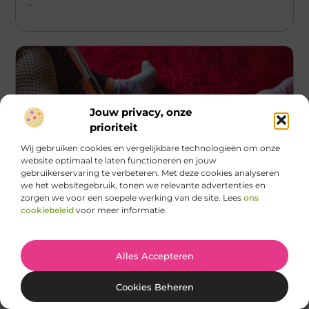
...
Jouw privacy, onze
prioriteit
Wij gebruiken cookies en vergelijkbare technologieën om onze
website optimaal te laten functioneren en jouw
gebruikerservaring te verbeteren. Met deze cookies analyseren
we het websitegebruik, tonen we relevante advertenties en
zorgen we voor een soepele werking van de site. Lees
ons
Aanbiedingen
cookiebeleid
voor meer informatie.
De belangrijkste prioriteiten bij het kiezen
van een kindervloerkleed
Alles Accepteren
Het inrichten van een kinderkamer is een spannende
onderneming voor veel ouders. Het kiezen van het juiste
kindervloerkleed speelt hierbij
Cookies Beheren
...