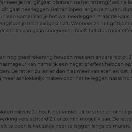
anneer je het gif gaat plaatsen na het rattengif online b
 dit gaat neerleggen. Ratten lopen langs de muren, dus 
 in een kamer kan je het wel neerleggen, maar de kans 
vergif dat je hebt aangeschaft. Wanneer ze het gif tijden
ier sneller van gaan snoepen en heeft het dus meer effe
n dan nog goed rekening houden met een andere factor. 
lichaamsgeur kan namelijk een negatief effect hebben o
oeden. De ratten zullen er dan niet meer van eten en dat i
nog meer aanlokkelijk maken door het te leggen naast ho
oten blijven. Je hoeft het er niet uit te strooien of het p
 werking verslechterd Zit er zo min mogelijk aan. De ratt
ft te doen is het zakje neer te leggen langs de muren.