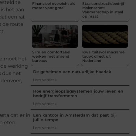
esteld te
Financieel overzicht als
Staalconstructiebedrijf
motor voor groei
Molenschot:
is het aan
Vakmanschap in staal
dat een rat
op maat
s de route
ct.
Slim en comfortabel
Kwaliteitsvol macramé
werken met ahrend
touw: direct uit
Je moet het
bureaus
Nederland
p de werking
De geheimen van natuurlijke haarlak
s dus net
Lees verder »
ndenvoer,
Hoe energieopslagsystemen jouw leven en
bedrijf transformeren
Lees verder »
asta dat er in
Een kantoor in Amsterdam dat past bij
jullie tempo
en eten
Lees verder »