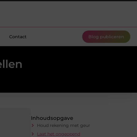
Contact
Blog publiceren
ellen
Inhoudsopgave
Houd rekening met geur
Laat het ongeopend