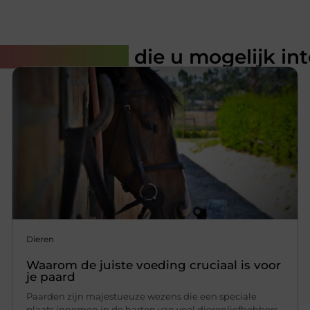
rde artikelen
die u mogelijk in
Dieren
Waarom de juiste voeding cruciaal is voor
je paard
Paarden zijn majestueuze wezens die een speciale
plaats innemen in de harten van veel dierenliefhebbers.