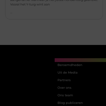
Vooral het Y-tuig wint aan
...
Main Links
Beroemdheden
Uit de Media
Partners
Over ons
Ons team
Blog publiceren