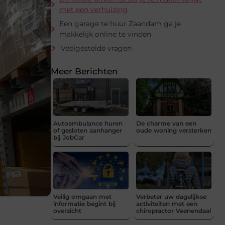
met een verhuizing
Een garage te huur Zaandam ga je
makkelijk online te vinden
Veelgestelde vragen
Meer Berichten
Autoambulance huren
De charme van een
of gesloten aanhanger
oude woning versterken
bij JobCar
Veilig omgaan met
Verbeter uw dagelijkse
informatie begint bij
activiteiten met een
overzicht
chiropractor Veenendaal