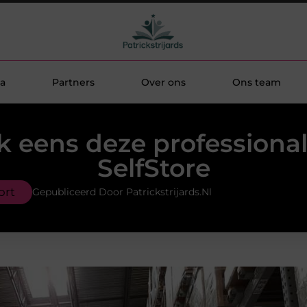
a
Partners
Over ons
Ons team
k eens deze professiona
SelfStore
ort
Gepubliceerd Door Patrickstrijards.nl