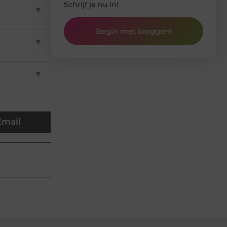
Schrijf je nu in!
▼
Begin met bloggen!
▼
▼
Email