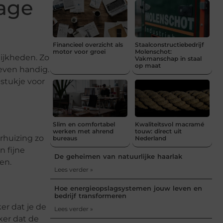
rage
Financieel overzicht als
Staalconstructiebedrijf
motor voor groei
Molenschot:
lijkheden. Zo
Vakmanschap in staal
op maat
 even handig.
 stukje voor
Slim en comfortabel
Kwaliteitsvol macramé
werken met ahrend
touw: direct uit
rhuizing zo
bureaus
Nederland
n fijne
De geheimen van natuurlijke haarlak
en.
Lees verder »
Hoe energieopslagsystemen jouw leven en
bedrijf transformeren
ker dat je de
Lees verder »
ker dat de