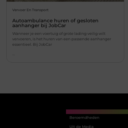
Vervoer En Transport
Autoambulance huren of gesloten
aanhanger bij JobCar
Wanneer je een voertuig of grote lading veilig wilt
vervoeren, is het huren van een passende aanhanger
essentieel. Bij JobCar
...
Main Links
Beroemdheden
Uit de Media