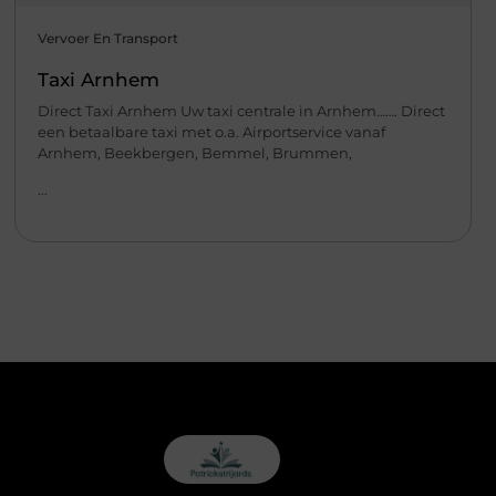
Vervoer En Transport
Taxi Arnhem
Direct Taxi Arnhem Uw taxi centrale in Arnhem……. Direct
een betaalbare taxi met o.a. Airportservice vanaf
Arnhem, Beekbergen, Bemmel, Brummen,
...