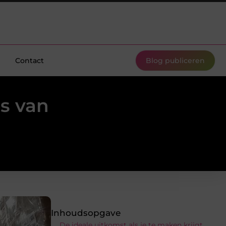
Contact
Blog publiceren
ls van
Inhoudsopgave
De ideale uitkomst als je te maken krijgt