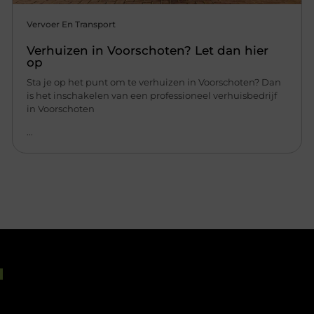
Vervoer En Transport
Verhuizen in Voorschoten? Let dan hier
op
Sta je op het punt om te verhuizen in Voorschoten? Dan
is het inschakelen van een professioneel verhuisbedrijf
in Voorschoten
...