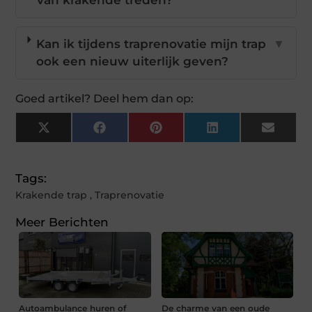
van krakende treden?
Kan ik tijdens traprenovatie mijn trap
▼
ook een nieuw uiterlijk geven?
Goed artikel? Deel hem dan op:
X
Facebook
Pinterest
LinkedIn
Email
(Twitter)
Tags:
Krakende trap
,
Traprenovatie
Meer Berichten
Autoambulance huren of
De charme van een oude