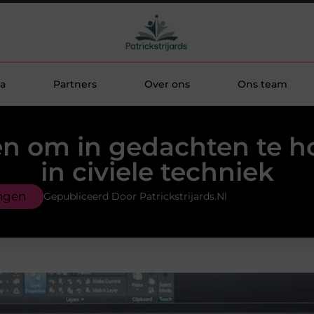
a
Partners
Over ons
Ons team
n om in gedachten te 
in civiele techniek
ngen
Gepubliceerd Door Patrickstrijards.nl