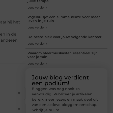
jullie tempo
Lees verder »
Vogelhuisje: een slimme keuze voor meer
leven in je tuin
aar hij het
Lees verder »
n
en in de
De beste plek voor jouw volgende kantoor
t anderen
Lees verder »
Waarom vleermuiskasten essentieel zijn
voor je tuin
Lees verder »
Jouw blog verdient
een podium!
Bloggen was nog nooit zo
▼
eenvoudig! Publiceer je artikelen,
bereik meer lezers en maak deel uit
van een actieve bloggemeenschap.
▼
Schrijf je nu in!