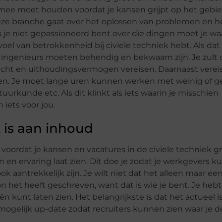
 mee moet houden voordat je kansen grijpt op het gebie
 Deze branche gaat over het oplossen van problemen en
je niet gepassioneerd bent over die dingen moet je waa
voel van betrokkenheid bij civiele techniek hebt. Als dat
el ingenieurs moeten behendig en bekwaam zijn. Je zult
acht en uithoudingsvermogen vereisen. Daarnaast verei
. Je moet lange uren kunnen werken met weinig of ge
rkunde etc. Als dit klinkt als iets waarin je misschien
 iets voor jou.
k is aan inhoud
t voordat je kansen en vacatures in de civiele techniek gr
 en ervaring laat zien. Dit doe je zodat je werkgevers ku
ok aantrekkelijk zijn. Je wilt niet dat het alleen maar ee
soon het heeft geschreven, want dat is wie je bent. Je heb
ën kunt laten zien. Het belangrijkste is dat het actueel i
k mogelijk up-date zodat recruiters kunnen zien waar je de