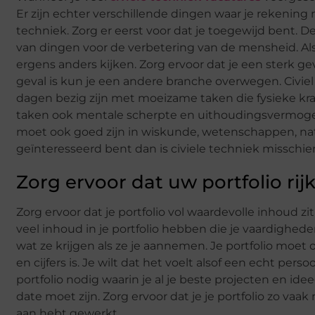
Er zijn echter verschillende dingen waar je rekening
techniek. Zorg er eerst voor dat je toegewijd bent.
van dingen voor de verbetering van de mensheid. Als 
ergens anders kijken. Zorg ervoor dat je een sterk ge
geval is kun je een andere branche overwegen. Civi
dagen bezig zijn met moeizame taken die fysieke kr
taken ook mentale scherpte en uithoudingsvermogen
moet ook goed zijn in wiskunde, wetenschappen, natuu
geïnteresseerd bent dan is civiele techniek misschien
Zorg ervoor dat uw portfolio rij
Zorg ervoor dat je portfolio vol waardevolle inhoud zi
veel inhoud in je portfolio hebben die je vaardigheden
wat ze krijgen als ze je aannemen. Je portfolio moet o
en cijfers is. Je wilt dat het voelt alsof een echt per
portfolio nodig waarin je al je beste projecten en idee
date moet zijn. Zorg ervoor dat je je portfolio zo vaa
aan hebt gewerkt.