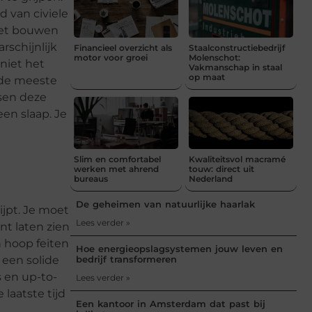
d van civiele
 het bouwen
rschijnlijk
Financieel overzicht als
Staalconstructiebedrijf
motor voor groei
Molenschot:
 niet het
Vakmanschap in staal
op maat
 de meeste
sen deze
en slaap. Je
Slim en comfortabel
Kwaliteitsvol macramé
werken met ahrend
touw: direct uit
bureaus
Nederland
De geheimen van natuurlijke haarlak
ijpt. Je moet
Lees verder »
nt laten zien
n hoop feiten
Hoe energieopslagsystemen jouw leven en
t een solide
bedrijf transformeren
s en up-to-
Lees verder »
 laatste tijd
Een kantoor in Amsterdam dat past bij