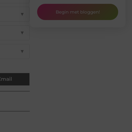
Begin met bloggen!
▼
▼
▼
Email