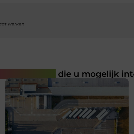
gaat werken
rde artikelen
die u mogelijk in