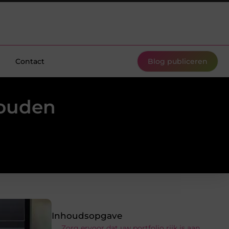
Contact
Blog publiceren
houden
Inhoudsopgave
Zorg ervoor dat uw portfolio rijk is aan