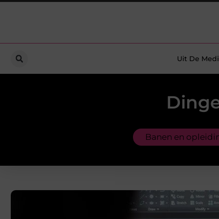
Uit De Medi
Dinge
Banen en opleidi