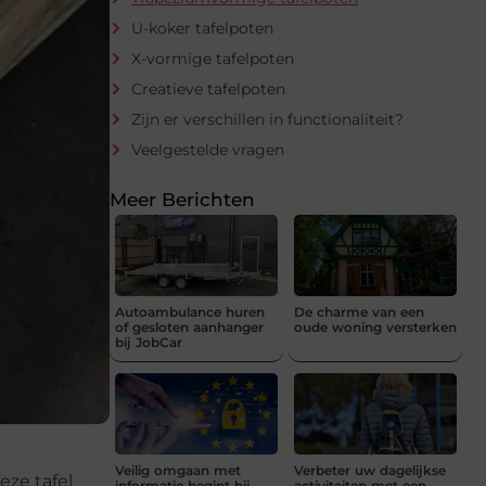
U-koker tafelpoten
X-vormige tafelpoten
Creatieve tafelpoten
Zijn er verschillen in functionaliteit?
Veelgestelde vragen
Meer Berichten
Autoambulance huren
De charme van een
of gesloten aanhanger
oude woning versterken
bij JobCar
Veilig omgaan met
Verbeter uw dagelijkse
eze tafel
informatie begint bij
activiteiten met een