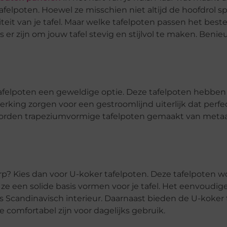
felpoten. Hoewel ze misschien niet altijd de hoofdrol spe
iteit van je tafel. Maar welke tafelpoten passen het beste
 er zijn om jouw tafel stevig en stijlvol te maken. Beni
tafelpoten een geweldige optie. Deze tafelpoten hebben
rking zorgen voor een gestroomlijnd uiterlijk dat perfec
 worden trapeziumvormige tafelpoten gemaakt van metaal,
erp? Kies dan voor U-koker tafelpoten. Deze tafelpoten 
e een solide basis vormen voor je tafel. Het eenvoudi
s Scandinavisch interieur. Daarnaast bieden de U-koker
comfortabel zijn voor dagelijks gebruik.