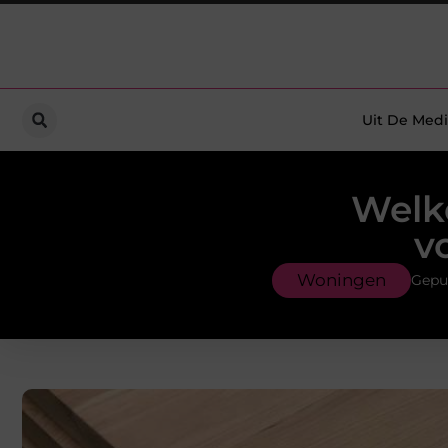
Uit De Medi
Welk
v
Woningen
Gepub