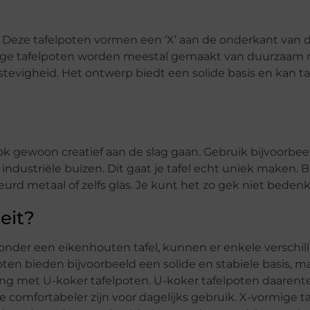
Deze tafelpoten vormen een ‘X’ aan de onderkant van de
ige tafelpoten worden meestal gemaakt van duurzaam m
 en stevigheid. Het ontwerp biedt een solide basis en kan t
 gewoon creatief aan de slag gaan. Gebruik bijvoorbee
industriële buizen. Dit gaat je tafel echt uniek maken.
eurd metaal of zelfs glas. Je kunt het zo gek niet beden
teit?
nder een eikenhouten tafel, kunnen er enkele verschille
oten bieden bijvoorbeeld een solide en stabiele basis, 
jking met U-koker tafelpoten. U-koker tafelpoten daaren
 comfortabeler zijn voor dagelijks gebruik. X-vormige t