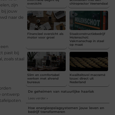
overzicht
chiropractor Veenendaal
len, zijn
 bij jouw
euwd naar de
Financieel overzicht als
Staalconstructiebedrijf
motor voor groei
Molenschot:
Vakmanschap in staal
op maat
 een
t past bij
 zoals staal
Slim en comfortabel
Kwaliteitsvol macramé
werken met ahrend
touw: direct uit
bureaus
Nederland
worden
De geheimen van natuurlijke haarlak
ge ontwerp
Lees verder »
 tafelpoten
Hoe energieopslagsystemen jouw leven en
bedrijf transformeren