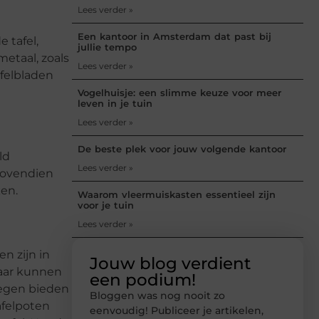
Lees verder »
Een kantoor in Amsterdam dat past bij
 tafel,
jullie tempo
etaal, zoals
Lees verder »
afelbladen
Vogelhuisje: een slimme keuze voor meer
leven in je tuin
Lees verder »
De beste plek voor jouw volgende kantoor
ld
Lees verder »
 Bovendien
ken.
Waarom vleermuiskasten essentieel zijn
voor je tuin
Lees verder »
n zijn in
Jouw blog verdient
maar kunnen
een podium!
tegen bieden
Bloggen was nog nooit zo
afelpoten
eenvoudig! Publiceer je artikelen,