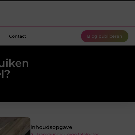
Contact
Blog publiceren
uiken
l?
Inhoudsopgave
Trapeziumvormige tafelpoten