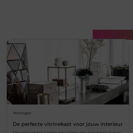
Gerelatee
Woningen
De perfecte vitrinekast voor jouw interieur
Een vitrinekast is meer dan alleen een meubelstuk in je