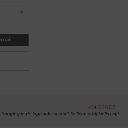
▼
Email
VOLGENDE →
Ben jij klaar voor een nieuwe uitdaging in de logistieke sector? Solliciteer bij Melis Logistics!