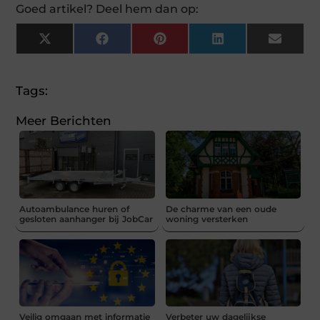
Goed artikel? Deel hem dan op:
X
Facebook
Pinterest
LinkedIn
Email
(Twitter)
Tags:
Meer Berichten
Autoambulance huren of
De charme van een oude
gesloten aanhanger bij JobCar
woning versterken
Veilig omgaan met informatie
Verbeter uw dagelijkse